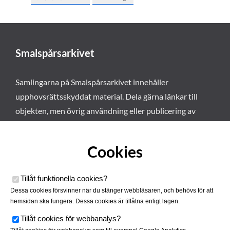
Smalspårsarkivet
Samlingarna på Smalspårsarkivet innehåller
upphovsrättsskyddat material. Dela gärna länkar till
objekten, men övrig användning eller publicering av
materialet kräver vårt tillstånd. Läs mer om våra
användarvillkor här
.
Cookies
Tillåt funktionella cookies
?
Dessa cookies försvinner när du stänger webbläsaren, och behövs för att
hemsidan ska fungera. Dessa cookies är tillåtna enligt lagen.
Tillåt cookies för webbanalys
?