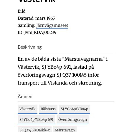
Bild
Daterad: mars 1965
Samling:
Järnvägsmuseet
ID: Jvm_KDAJ00239
Beskrivning
En av de båda sista "Märstavagnarna" i
Västervik, SJ YBo4p 691, lastad på
överföringsvagn SJ Q37 100145 inför
transport till Vislanda och skrotning.
Ämnen
Västervik
Rälsbuss
SJ YCo4p/YBo4p
SJ YCo4p/YBo4p 691
Överföringsvagn
SJ Q37/Sl/Uaikk-x
Märstavagn