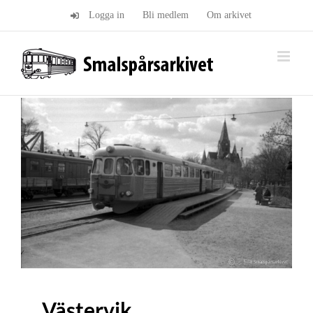
Fortsätt
Logga in
Bli medlem
Om arkivet
till
innehållet
Västervik