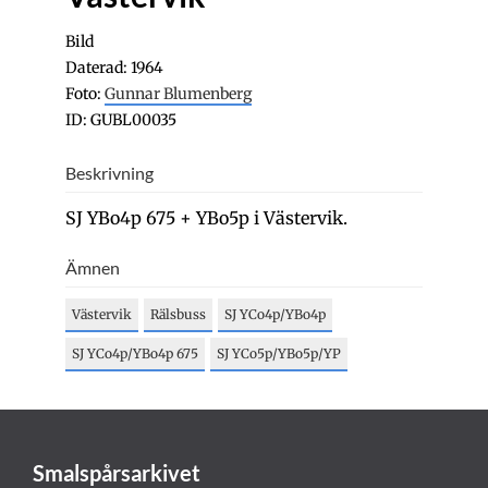
Bild
Daterad: 1964
Foto:
Gunnar Blumenberg
ID: GUBL00035
Beskrivning
SJ YBo4p 675 + YBo5p i Västervik.
Ämnen
Västervik
Rälsbuss
SJ YCo4p/YBo4p
SJ YCo4p/YBo4p 675
SJ YCo5p/YBo5p/YP
Smalspårsarkivet