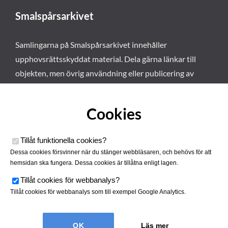
Smalspårsarkivet
Samlingarna på Smalspårsarkivet innehåller
upphovsrättsskyddat material. Dela gärna länkar till
objekten, men övrig användning eller publicering av
materialet kräver vårt tillstånd. Läs mer om våra
användarvillkor här
.
Cookies
Tillåt funktionella cookies
?
Dessa cookies försvinner när du stänger webbläsaren, och behövs för att
hemsidan ska fungera. Dessa cookies är tillåtna enligt lagen.
Tillåt cookies för webbanalys
?
Tillåt cookies för webbanalys som till exempel Google Analytics.
Smalspårsarkivet drivs av
Tjustbygdens Järnvägsförening
Läs mer