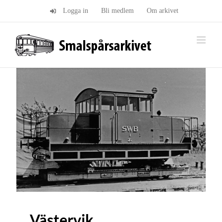
Fortsätt
Logga in
Bli medlem
Om arkivet
till
innehållet
Västervik