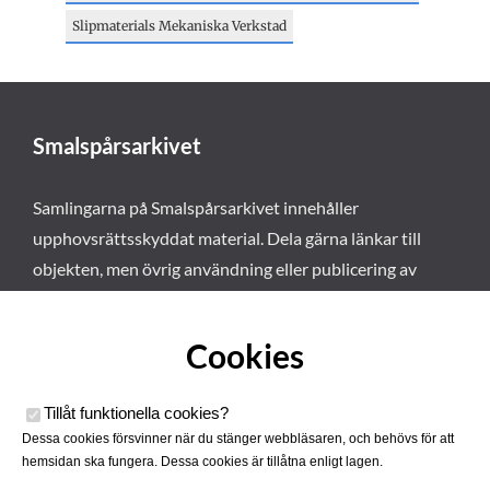
Slipmaterials Mekaniska Verkstad
Smalspårsarkivet
Samlingarna på Smalspårsarkivet innehåller
upphovsrättsskyddat material. Dela gärna länkar till
objekten, men övrig användning eller publicering av
materialet kräver vårt tillstånd. Läs mer om våra
användarvillkor här
.
Cookies
Tillåt funktionella cookies
?
Dessa cookies försvinner när du stänger webbläsaren, och behövs för att
hemsidan ska fungera. Dessa cookies är tillåtna enligt lagen.