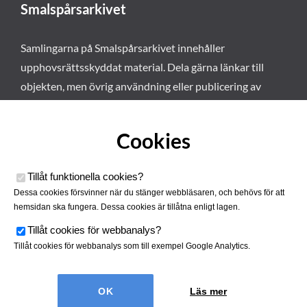
Smalspårsarkivet
Samlingarna på Smalspårsarkivet innehåller
upphovsrättsskyddat material. Dela gärna länkar till
objekten, men övrig användning eller publicering av
materialet kräver vårt tillstånd. Läs mer om våra
användarvillkor här
.
Cookies
Tillåt funktionella cookies
?
Dessa cookies försvinner när du stänger webbläsaren, och behövs för att
hemsidan ska fungera. Dessa cookies är tillåtna enligt lagen.
Tillåt cookies för webbanalys
?
Tillåt cookies för webbanalys som till exempel Google Analytics.
Smalspårsarkivet drivs av
Tjustbygdens Järnvägsförening
Läs mer
| Utvecklad av
Hamrén Webbyrå