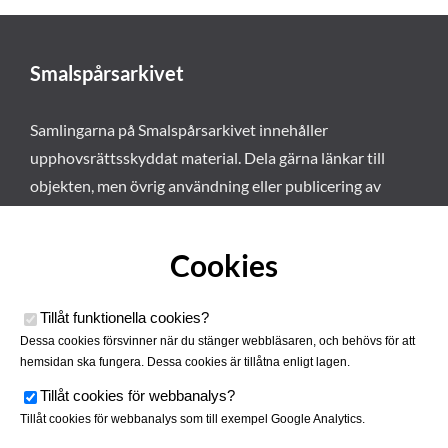
Smalspårsarkivet
Samlingarna på Smalspårsarkivet innehåller
upphovsrättsskyddat material. Dela gärna länkar till
objekten, men övrig användning eller publicering av
materialet kräver vårt tillstånd. Läs mer om våra
användarvillkor här
.
Cookies
Tillåt funktionella cookies
?
Dessa cookies försvinner när du stänger webbläsaren, och behövs för att
hemsidan ska fungera. Dessa cookies är tillåtna enligt lagen.
Tillåt cookies för webbanalys
?
Tillåt cookies för webbanalys som till exempel Google Analytics.