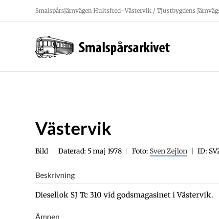
Fortsätt
Smalspårsjärnvägen Hultsfred–Västervik / Tjustbygdens Järnväg
till
innehållet
Västervik
Bild
Daterad: 5 maj 1978
Foto:
Sven Zejlon
ID: S
Beskrivning
Diesellok SJ Tc 310 vid godsmagasinet i Västervik.
Ämnen