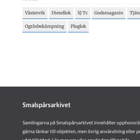
Västervik
Diesellok
SJ Tc
Godsmagasin
Tjän
Ogräsbekämpning
Ploglok
Smalspårsarkivet
Samlingarna på Smalspårsarkivet innehåller upphovsrä
gärna länkar till objekten, men övrig användning eller p
vårt tillstånd. Läs mer om våra
användarvillkor här
.