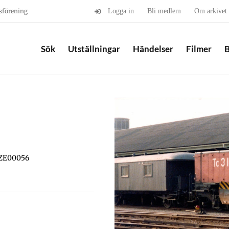
sförening
Logga in
Bli medlem
Om arkivet
Sök
Utställningar
Händelser
Filmer
B
VZE00056