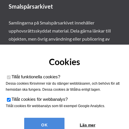
Smalspårsarkivet
Samlingarna på Smalspårsarkivet innehåller
upphovsrättsskyddat material. Dela gärna länkar till
objekten, men övrig användning eller publicering av
materialet kräver vårt tillstånd. Läs mer om våra
användarvillkor här
.
Cookies
Tillåt funktionella cookies
?
Dessa cookies försvinner när du stänger webbläsaren, och behövs för att
hemsidan ska fungera. Dessa cookies är tillåtna enligt lagen.
Tillåt cookies för webbanalys
?
Tillåt cookies för webbanalys som till exempel Google Analytics.
Smalspårsarkivet drivs av
Tjustbygdens Järnvägsförening
Läs mer