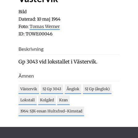
Bild
Daterad: 10 maj 1964
Foto:
Tomas Werner
ID: TOWE00046
Beskrivning
Gp 3043 vid lokstallet i Västervik.
Ämnen
Västervik
SJ Gp 3043
Ånglok
SJ Gp (ånglok)
Lokstall
Kolgård
Kran
1964: SJK-resan Hultsfred–Kimstad