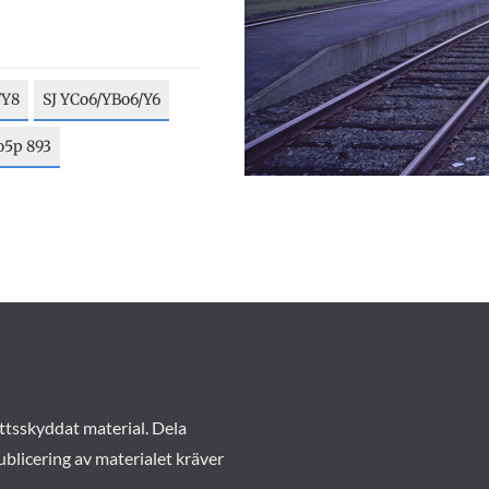
/Y8
SJ YCo6/YBo6/Y6
o5p 893
ttsskyddat material. Dela
ublicering av materialet kräver