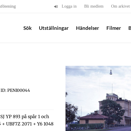
sförening
Logga in
Bli medlem
Om arkivet
Sök
Utställningar
Händelser
Filmer
B
ID: PENI00044
SJ YP 893 på spår 1 och
5 + UBF7Z 2071 + Y6 1048