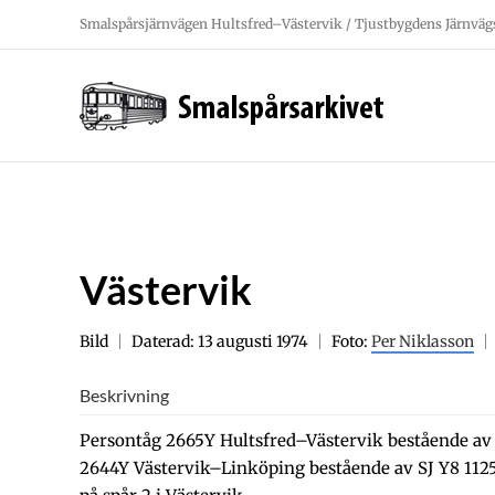
Fortsätt
Smalspårsjärnvägen Hultsfred–Västervik / Tjustbygdens Järnväg
till
innehållet
Västervik
Bild
Daterad: 13 augusti 1974
Foto:
Per Niklasson
Beskrivning
Persontåg 2665Y Hultsfred–Västervik bestående av 
2644Y Västervik–Linköping bestående av SJ Y8 112