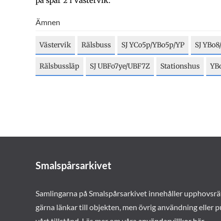
på spår 2 i Västervik.
Ämnen
Västervik
Rälsbuss
SJ YCo5p/YBo5p/YP
SJ YBo8
Rälsbussläp
SJ UBFo7ye/UBF7Z
Stationshus
YB
Smalspårsarkivet
Samlingarna på Smalspårsarkivet innehåller upphovsrä
gärna länkar till objekten, men övrig användning eller p
vårt tillstånd. Läs mer om våra
användarvillkor här
.