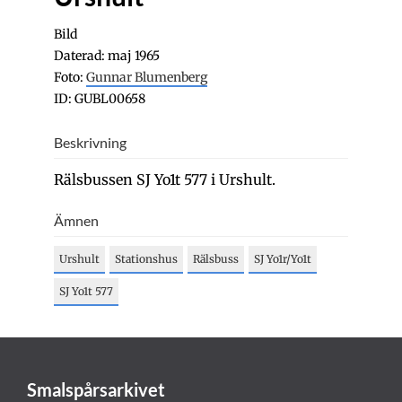
Bild
Daterad: maj 1965
Foto:
Gunnar Blumenberg
ID: GUBL00658
Beskrivning
Rälsbussen SJ Yo1t 577 i Urshult.
Ämnen
Urshult
Stationshus
Rälsbuss
SJ Yo1r/Yo1t
SJ Yo1t 577
Smalspårsarkivet