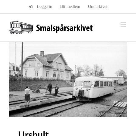
Fortsätt
Logga in
Bli medlem
Om arkivet
till
innehållet
Urshult