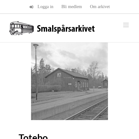
Fortsätt
Logga in
Bli medlem
Om arkivet
till
innehållet
Totebo