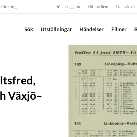
sförening
Logga in
Bli medlem
Om arkivet
Sök
Utställningar
Händelser
Filmer
B
ltsfred,
ch Växjö–