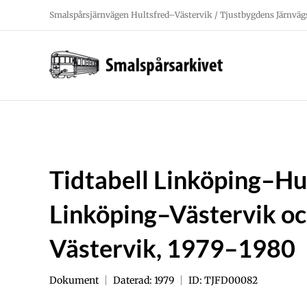
Fortsätt
Smalspårsjärnvägen Hultsfred–Västervik / Tjustbygdens Järnväg
till
innehållet
Tidtabell Linköping–Hu
Linköping–Västervik o
Västervik, 1979–1980
Dokument
Daterad: 1979
ID: TJFD00082