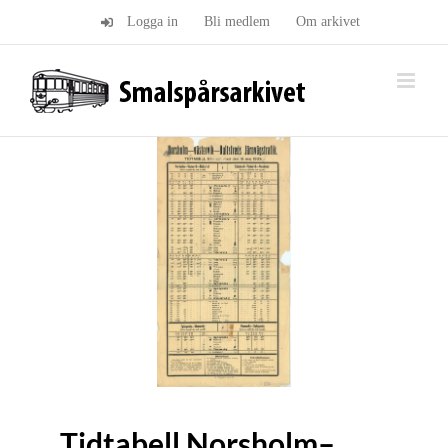
Fortsätt
Logga in
Bli medlem
Om arkivet
till
innehållet
Tidtabell Norsholm–