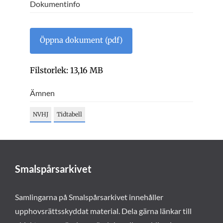
Dokumentinfo
Öppna dokument (pdf)
Filstorlek: 13,16 MB
Ämnen
NVHJ
Tidtabell
Smalspårsarkivet
Samlingarna på Smalspårsarkivet innehåller
upphovsrättsskyddat material. Dela gärna länkar till