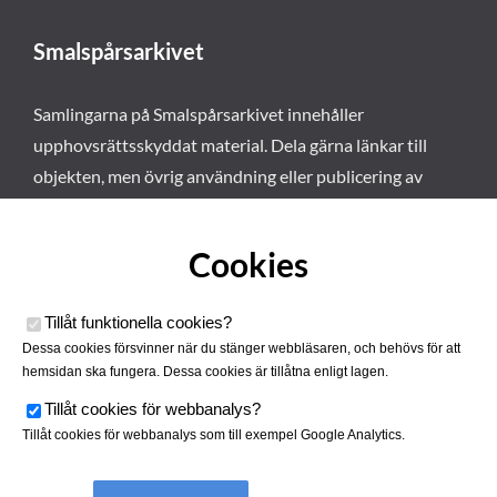
Smalspårsarkivet
Samlingarna på Smalspårsarkivet innehåller
upphovsrättsskyddat material. Dela gärna länkar till
objekten, men övrig användning eller publicering av
materialet kräver vårt tillstånd. Läs mer om våra
användarvillkor här
.
Cookies
Tillåt funktionella cookies
?
Dessa cookies försvinner när du stänger webbläsaren, och behövs för att
hemsidan ska fungera. Dessa cookies är tillåtna enligt lagen.
Tillåt cookies för webbanalys
?
Tillåt cookies för webbanalys som till exempel Google Analytics.