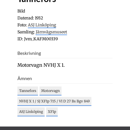
Bild
Daterad: 1932
Foto:
ASJ Linköping
Samling:
Järnvägsmuseet
ID: Jvm_KAFM00339
Beskrivning
Motorvagn NVHJ X 1.
Ämnen
Tannefors
Motorvagn
NVHJ X 1 / SJ XF1p 715 / VI D 27 Bs Bgv 849
ASJ Linköping
XF1p