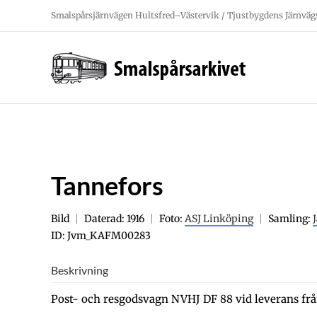
Fortsätt
Smalspårsjärnvägen Hultsfred–Västervik / Tjustbygdens Järnväg
till
innehållet
Tannefors
Bild
Daterad: 1916
Foto:
ASJ Linköping
Samling:
ID: Jvm_KAFM00283
Beskrivning
Post- och resgodsvagn NVHJ DF 88 vid leverans fr