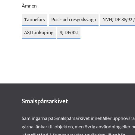
Ämnen
Tannefors
Post- och resgodsvagn
NVHJ DF 88/92 /
ASJ Linköping
SJ DFo12t
Smalspårsarkivet
Samlingarna på Smalspårsarkivet innehåller upphovsrä
gärna länkar till objekten, men övrig användning eller p
vårt tillstånd. Läs mer om våra
användarvillkor här
.