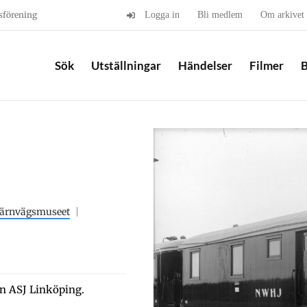
sförening
Logga in
Bli medlem
Om arkivet
Sök
Utställningar
Händelser
Filmer
B
Järnvägsmuseet
ån ASJ Linköping.