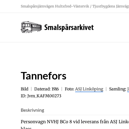
Fortsätt
Smalspårsjärnvägen Hultsfred–Västervik / Tjustbygdens Järnväg
till
innehållet
Tannefors
Bild
Daterad: 1916
Foto:
ASJ Linköping
Samling:
ID: Jvm_KAFM00273
Beskrivning
Personvagn NVHJ BCo 8 vid leverans från ASJ Linkö
klass.