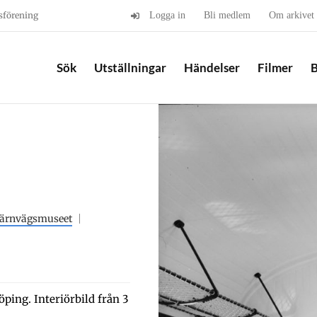
sförening
Logga in
Bli medlem
Om arkivet
Sök
Utställningar
Händelser
Filmer
B
Järnvägsmuseet
ping. Interiörbild från 3