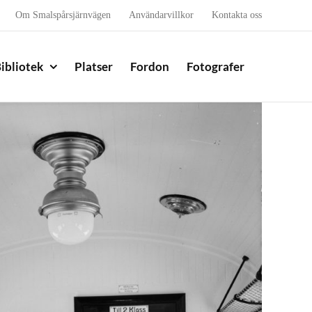
Om Smalspårsjärnvägen
Användarvillkor
Kontakta oss
ibliotek
Platser
Fordon
Fotografer