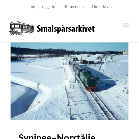
Fortsätt
Logga in
Bli medlem
Om arkivet
till
innehållet
Syninge–Norrtälje