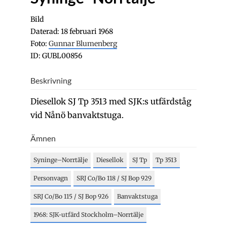
Bild
Daterad: 18 februari 1968
Foto:
Gunnar Blumenberg
ID: GUBL00856
Beskrivning
Diesellok SJ Tp 3513 med SJK:s utfärdståg
vid Nånö banvaktstuga.
Ämnen
Syninge–Norrtälje
Diesellok
SJ Tp
Tp 3513
Personvagn
SRJ Co/Bo 118 / SJ Bop 929
SRJ Co/Bo 115 / SJ Bop 926
Banvaktstuga
1968: SJK-utfärd Stockholm–Norrtälje