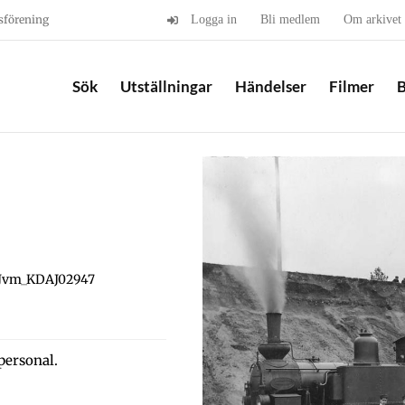
sförening
Logga in
Bli medlem
Om arkivet
Sök
Utställningar
Händelser
Filmer
B
 Jvm_KDAJ02947
personal.