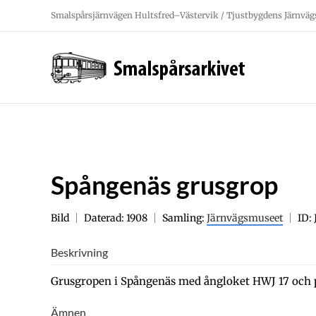
Fortsätt
Smalspårsjärnvägen Hultsfred–Västervik / Tjustbygdens Järnväg
till
innehållet
Spångenäs grusgrop
Bild
Daterad: 1908
Samling:
Järnvägsmuseet
ID:
Beskrivning
Grusgropen i Spångenäs med ångloket HWJ 17 och 
Ämnen