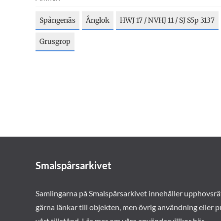
Spångenäs
Ånglok
HWJ 17 / NVHJ 11 / SJ S5p 3137
Grusgrop
Smalspårsarkivet
Samlingarna på Smalspårsarkivet innehåller upphovsrä
gärna länkar till objekten, men övrig användning eller p
vårt tillstånd. Läs mer om våra
användarvillkor här
.