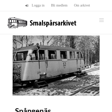
Fortsätt
Logga in
Bli medlem
Om arkivet
till
innehållet
Spångenäs