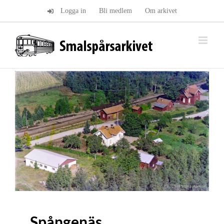
Fortsätt
Logga in
Bli medlem
Om arkivet
till
innehållet
Spångenäs