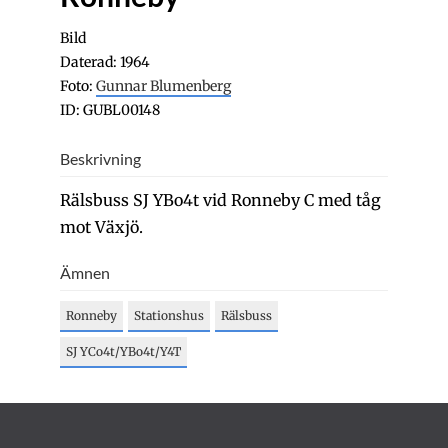
Bild
Daterad: 1964
Foto:
Gunnar Blumenberg
ID: GUBL00148
Beskrivning
Rälsbuss SJ YBo4t vid Ronneby C med tåg
mot Växjö.
Ämnen
Ronneby
Stationshus
Rälsbuss
SJ YCo4t/YBo4t/Y4T