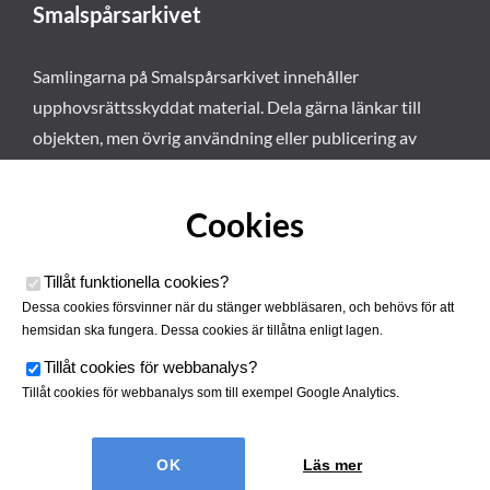
Smalspårsarkivet
Samlingarna på Smalspårsarkivet innehåller
upphovsrättsskyddat material. Dela gärna länkar till
objekten, men övrig användning eller publicering av
materialet kräver vårt tillstånd. Läs mer om våra
användarvillkor här
.
Cookies
Tillåt funktionella cookies
?
Dessa cookies försvinner när du stänger webbläsaren, och behövs för att
hemsidan ska fungera. Dessa cookies är tillåtna enligt lagen.
Tillåt cookies för webbanalys
?
Tillåt cookies för webbanalys som till exempel Google Analytics.
Smalspårsarkivet drivs av
Tjustbygdens Järnvägsförening
Läs mer
| Utvecklad av
Hamrén Webbyrå