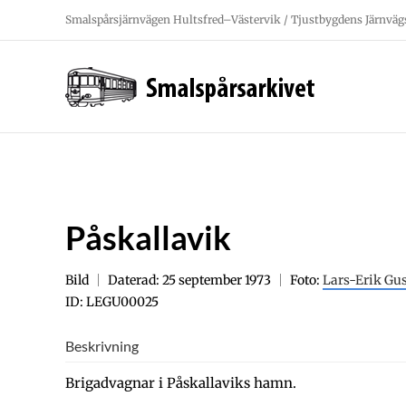
Fortsätt
Smalspårsjärnvägen Hultsfred–Västervik / Tjustbygdens Järnväg
till
innehållet
Påskallavik
Bild
Daterad: 25 september 1973
Foto:
Lars-Erik Gu
ID: LEGU00025
Beskrivning
Brigadvagnar i Påskallaviks hamn.