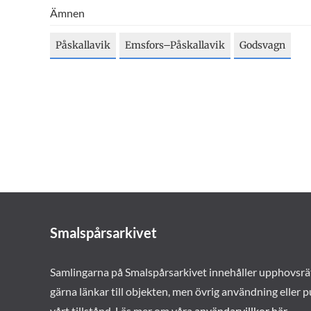
Ämnen
Påskallavik
Emsfors–Påskallavik
Godsvagn
Smalspårsarkivet
Samlingarna på Smalspårsarkivet innehåller upphovsrä
gärna länkar till objekten, men övrig användning eller p
vårt tillstånd. Läs mer om våra
användarvillkor här
.