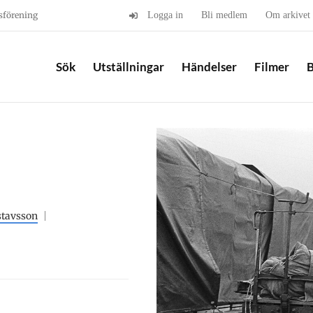
sförening
Logga in
Bli medlem
Om arkivet
Sök
Utställningar
Händelser
Filmer
B
stavsson