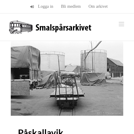
Fortsätt
Logga in
Bli medlem
Om arkivet
till
innehållet
Påskallavik