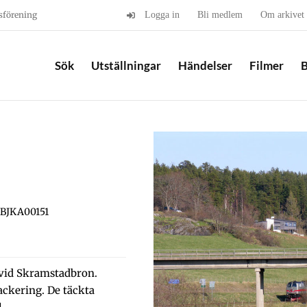
sförening
Logga in
Bli medlem
Om arkivet
Sök
Utställningar
Händelser
Filmer
B
 BJKA00151
vid Skramstadbron.
ckering. De täckta