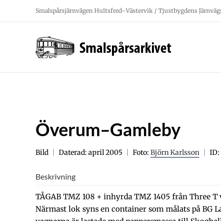
Fortsätt
Smalspårsjärnvägen Hultsfred–Västervik / Tjustbygdens Järnväg
till
innehållet
Överum–Gamleby
Bild
Daterad: april 2005
Foto:
Björn Karlsson
ID:
Beskrivning
TÅGAB TMZ 108 + inhyrda TMZ 1405 från Three T 
Närmast lok syns en container som målats på BG La