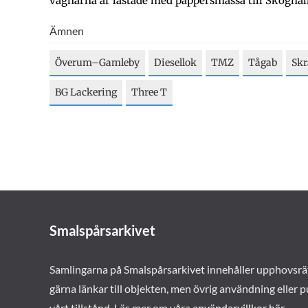
vagnarna är lastade med pappersmassa till Skoghall
Ämnen
Överum–Gamleby
Diesellok
TMZ
Tågab
Sk
BG Lackering
Three T
Smalspårsarkivet
Samlingarna på Smalspårsarkivet innehåller upphovsrä
gärna länkar till objekten, men övrig användning eller p
vårt tillstånd. Läs mer om våra
användarvillkor här
.