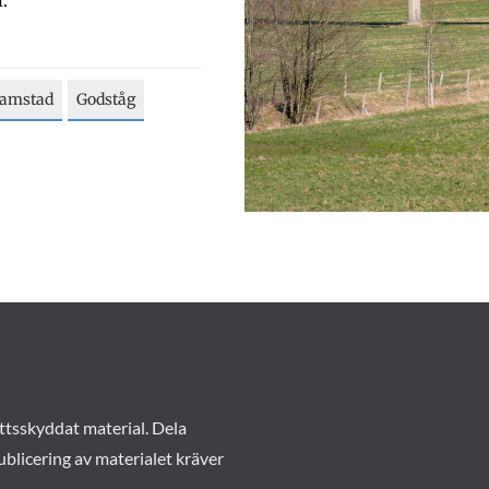
.
ramstad
Godståg
ttsskyddat material. Dela
ublicering av materialet kräver