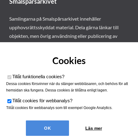
Smalspårsarkivet
Samlingarna på Smalspårsarkivet innehåller
upphovsrättsskyddat material. Dela gärna länkar till
objekten, men övrig användning eller publicering av
materialet kräver vårt tillstånd. Läs mer om våra
användarvillkor här
.
Cookies
Tillåt funktionella cookies
?
Dessa cookies försvinner när du stänger webbläsaren, och behövs för att
hemsidan ska fungera. Dessa cookies är tillåtna enligt lagen.
Tillåt cookies för webbanalys
?
Tillåt cookies för webbanalys som till exempel Google Analytics.
Smalspårsarkivet drivs av
Tjustbygdens Järnvägsförening
Läs mer
| Utvecklad av
Hamrén Webbyrå
Cookies