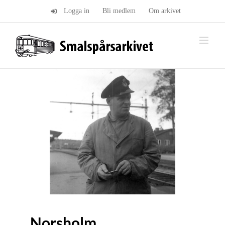
Fortsätt
Logga in
Bli medlem
Om arkivet
till
innehållet
Norsholm