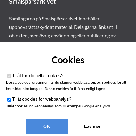
Smalspårsarkivet
Samlingarna på Smalspårsarkivet innehåller
upphovsrättsskyddat material. Dela gärna länkar till
objekten, men övrig användning eller publicering av
materialet kräver vårt tillstånd. Läs mer om våra
användarvillkor här
.
Cookies
Tillåt funktionella cookies
?
Dessa cookies försvinner när du stänger webbläsaren, och behövs för att
hemsidan ska fungera. Dessa cookies är tillåtna enligt lagen.
Tillåt cookies för webbanalys
?
Tillåt cookies för webbanalys som till exempel Google Analytics.
Smalspårsarkivet drivs av
Tjustbygdens Järnvägsförening
Läs mer
| Utvecklad av
Hamrén Webbyrå
Cookies