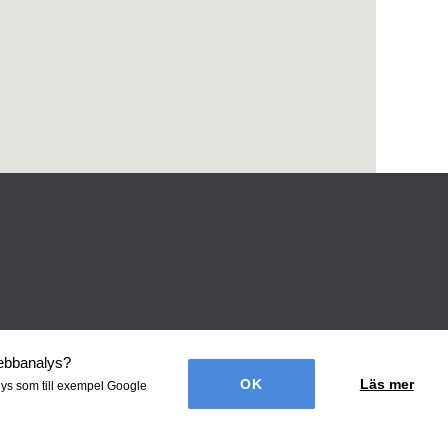
webbanalys
?
Läs mer
lys som till exempel Google
én Webbyrå