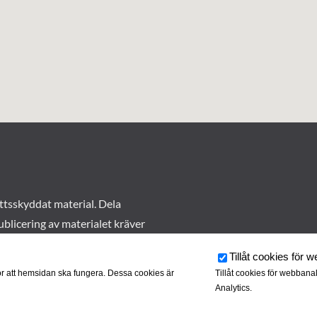
ttsskyddat material. Dela
ublicering av materialet kräver
Tillåt cookies för 
r att hemsidan ska fungera. Dessa cookies är
Tillåt cookies för webbana
Analytics.
rkivet drivs av
Tjustbygdens Järnvägsförening
| Utvecklad av
Hamr