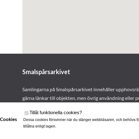
Smalspårsarkivet
Samlingarna på Smalspårsarkivet innehåller upphovsrä
gärna länkar till objekten, men övrig användning eller p
vårt tillstånd. Läs mer om våra
användarvillkor här
.
Tillåt funktionella cookies
?
Cookies
Dessa cookies försvinner när du stänger webbläsaren, och behövs fö
tillåtna enligt lagen.
Cookies
Smalspårsa