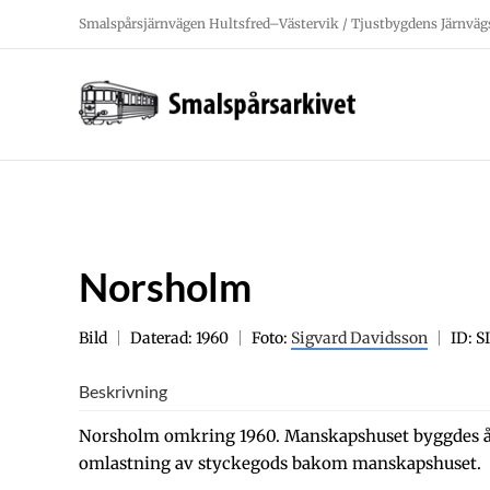
Fortsätt
Smalspårsjärnvägen Hultsfred–Västervik / Tjustbygdens Järnväg
till
innehållet
Norsholm
Bild
Daterad: 1960
Foto:
Sigvard Davidsson
ID: 
Beskrivning
Norsholm omkring 1960. Manskapshuset byggdes år
omlastning av styckegods bakom manskapshuset.