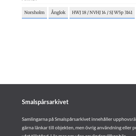
Norsholm
Ånglok
HWJ 18 / NVHJ 14 / SJ W5p 3141
Smalspårsarkivet
Samlingarna på Smalspårsarkivet innehåller upphovsrä
gärna länkar till objekten, men övrig användning eller p
vårt tillstånd. Läs mer om våra
användarvillkor här
.