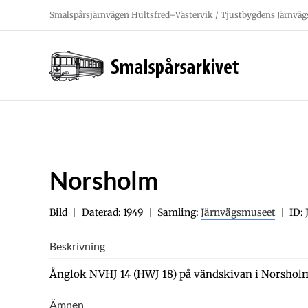
Fortsätt
Smalspårsjärnvägen Hultsfred–Västervik / Tjustbygdens Järnväg
till
innehållet
Norsholm
Bild
Daterad: 1949
Samling:
Järnvägsmuseet
ID:
Beskrivning
Ånglok NVHJ 14 (HWJ 18) på vändskivan i Norshol
Ämnen