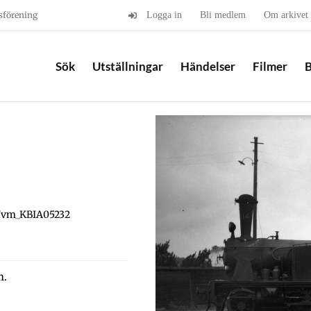
sförening
Logga in
Bli medlem
Om arkivet
Sök
Utställningar
Händelser
Filmer
B
 Jvm_KBIA05232
m.