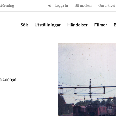
sförening
Logga in
Bli medlem
Om arkivet
Sök
Utställningar
Händelser
Filmer
B
SIDA00096