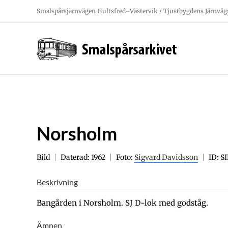
Fortsätt
Smalspårsjärnvägen Hultsfred–Västervik / Tjustbygdens Järnväg
till
innehållet
Norsholm
Bild
Daterad: 1962
Foto:
Sigvard Davidsson
ID: 
Beskrivning
Bangården i Norsholm. SJ D-lok med godståg.
Ämnen