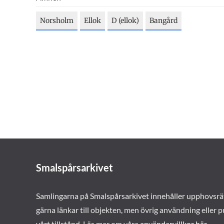
Norsholm
Ellok
D (ellok)
Bangård
Smalspårsarkivet
Samlingarna på Smalspårsarkivet innehåller upphovsrä
gärna länkar till objekten, men övrig användning eller p
vårt tillstånd. Läs mer om våra
användarvillkor här
.