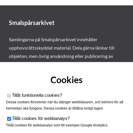
Smalspårsarkivet
Samlingarna på Smalspårsarkivet innehåller
upphovsrättsskyddat material. Dela gärna länkar till
objekten, men övrig användning eller publicering av
materialet kräver vårt tillstånd. Läs mer om våra
användarvillkor här
.
Cookies
Tillåt funktionella cookies
?
Dessa cookies försvinner när du stänger webbläsaren, och behövs för att
hemsidan ska fungera. Dessa cookies är tillåtna enligt lagen.
Tillåt cookies för webbanalys
?
Tillåt cookies för webbanalys som till exempel Google Analytics.