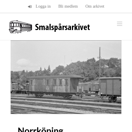
Fortsätt
Logga in
Bli medlem
Om arkivet
till
innehållet
Norrköping