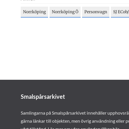
Norrköping
Norrköping Ö
Personvagn
SJ ECob
Smalspårsarkivet
Samlingarna på Smalspårsarkivet innehåller upphovsrä
gärna länkar till objekten, men övrig användning eller p
vårt tillstånd. Läs mer om våra
användarvillkor här
.