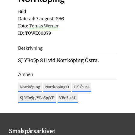
Bild
Daterad: 3 augusti 1963
Foto:
Tomas Werner
ID: TOWE00079
Beskrivning
SJ YBo5p 811 vid Norrköping Östra.
Ämnen
Norrköping
Norrköping Ö
Rälsbuss
SJ YCo5p/YBo5p/YP
YBo5p 811
Smalspårsarkivet