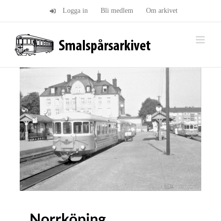
Fortsätt
Logga in
Bli medlem
Om arkivet
till
innehållet
Norrköping