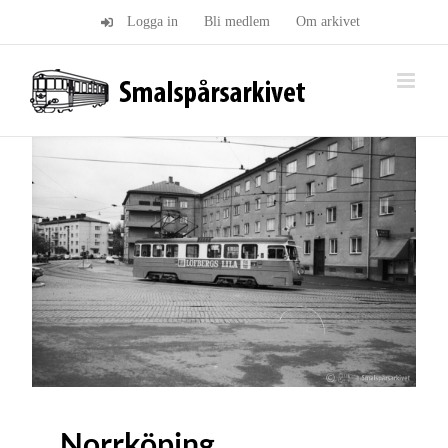
Fortsätt
Logga in
Bli medlem
Om arkivet
till
innehållet
Norrköping