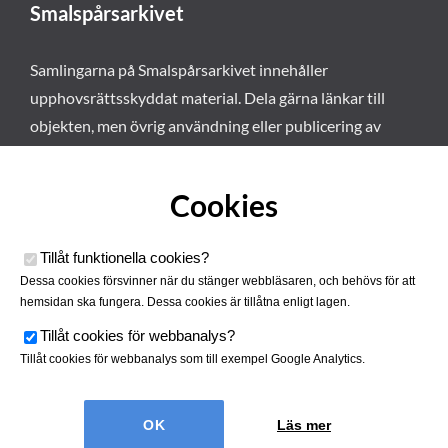
Smalspårsarkivet
Samlingarna på Smalspårsarkivet innehåller
upphovsrättsskyddat material. Dela gärna länkar till
objekten, men övrig användning eller publicering av
materialet kräver vårt tillstånd. Läs mer om våra
användarvillkor här
.
Cookies
Tillåt funktionella cookies
?
Dessa cookies försvinner när du stänger webbläsaren, och behövs för att
hemsidan ska fungera. Dessa cookies är tillåtna enligt lagen.
Tillåt cookies för webbanalys
?
Tillåt cookies för webbanalys som till exempel Google Analytics.
Smalspårsarkivet drivs av
Tjustbygdens Järnvägsförening
Läs mer
| Utvecklad av
Hamrén Webbyrå