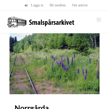
Fortsätt
Logga in
Bli medlem
Om arkivet
till
innehållet
Norrgårda