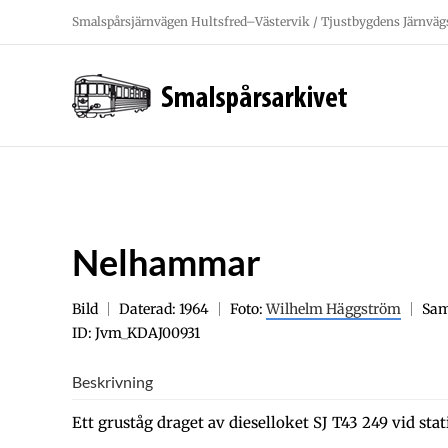
Fortsätt
Smalspårsjärnvägen Hultsfred–Västervik / Tjustbygdens Järnväg
till
innehållet
Nelhammar
Bild
Daterad: 1964
Foto:
Wilhelm Häggström
Sam
ID: Jvm_KDAJ00931
Beskrivning
Ett gruståg draget av dieselloket SJ T43 249 vid st