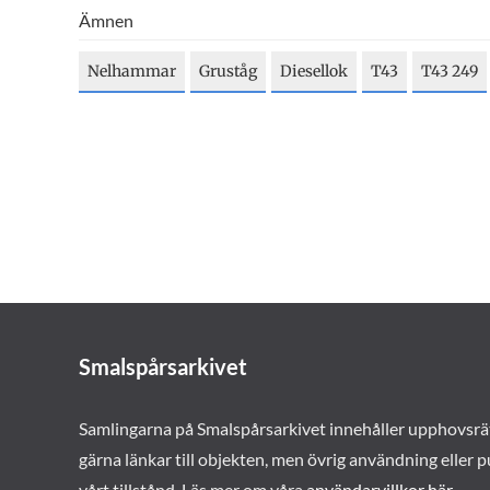
Ämnen
Nelhammar
Gruståg
Diesellok
T43
T43 249
Smalspårsarkivet
Samlingarna på Smalspårsarkivet innehåller upphovsrä
gärna länkar till objekten, men övrig användning eller p
vårt tillstånd. Läs mer om våra
användarvillkor här
.