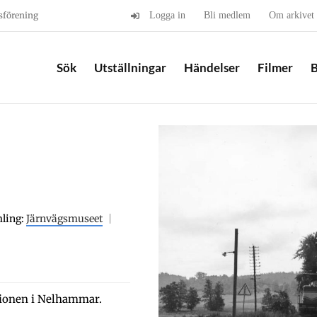
sförening
Logga in
Bli medlem
Om arkivet
Sök
Utställningar
Händelser
Filmer
B
ling:
Järnvägsmuseet
ationen i Nelhammar.