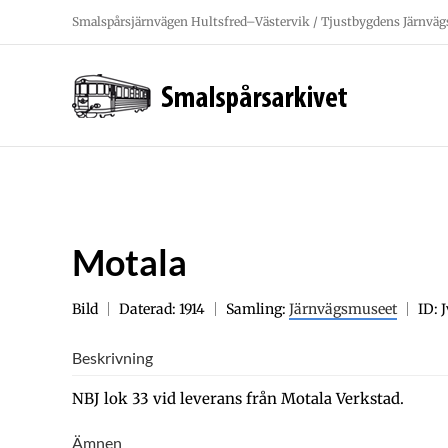
Fortsätt
Smalspårsjärnvägen Hultsfred–Västervik / Tjustbygdens Järnväg
till
innehållet
Motala
Bild
Daterad: 1914
Samling:
Järnvägsmuseet
ID: 
Beskrivning
NBJ lok 33 vid leverans från Motala Verkstad.
Ämnen