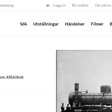
sförening
Logga in
Bli medlem
Om arkivet
Sök
Utställningar
Händelser
Filmer
B
Jvm_KBIA01461