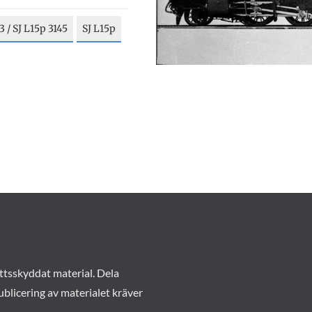
3 / SJ L15p 3145
SJ L15p
ttsskyddat material. Dela
ublicering av materialet kräver