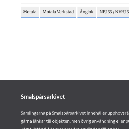
Motala
Motala Verkstad
Ånglok
NBJ 33 / NVHJ 3
Smalspårsarkivet
Samlingarna på Smalspårsarkivet innehåller upphovsrä
gärna länkar till objekten, men övrig användning eller p
vårt tillstånd. Läs mer om våra
användarvillkor här
.