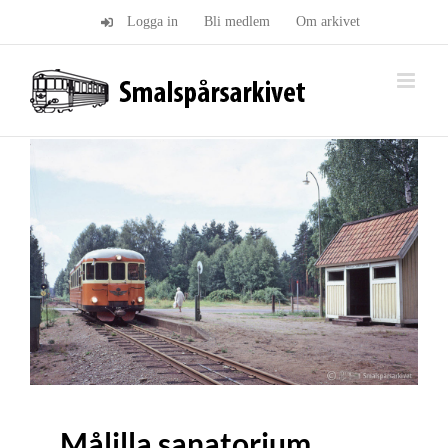
Fortsätt
Logga in
Bli medlem
Om arkivet
till
innehållet
Målilla sanatorium