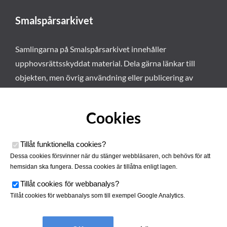
Smalspårsarkivet
Samlingarna på Smalspårsarkivet innehåller
upphovsrättsskyddat material. Dela gärna länkar till
objekten, men övrig användning eller publicering av
materialet kräver vårt tillstånd. Läs mer om våra
användarvillkor här
.
Cookies
Tillåt funktionella cookies
?
Dessa cookies försvinner när du stänger webbläsaren, och behövs för att
hemsidan ska fungera. Dessa cookies är tillåtna enligt lagen.
Tillåt cookies för webbanalys
?
Tillåt cookies för webbanalys som till exempel Google Analytics.
Smalspårsarkivet drivs av
Tjustbygdens Järnvägsförening