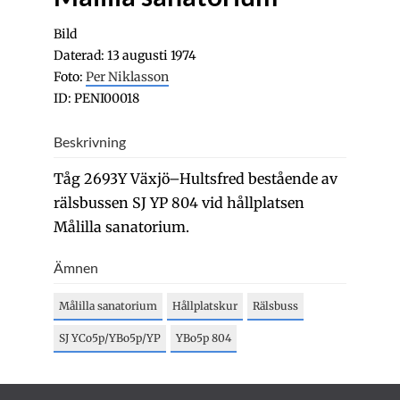
Bild
Daterad: 13 augusti 1974
Foto:
Per Niklasson
ID: PENI00018
Beskrivning
Tåg 2693Y Växjö–Hultsfred bestående av
rälsbussen SJ YP 804 vid hållplatsen
Målilla sanatorium.
Ämnen
Målilla sanatorium
Hållplatskur
Rälsbuss
SJ YCo5p/YBo5p/YP
YBo5p 804