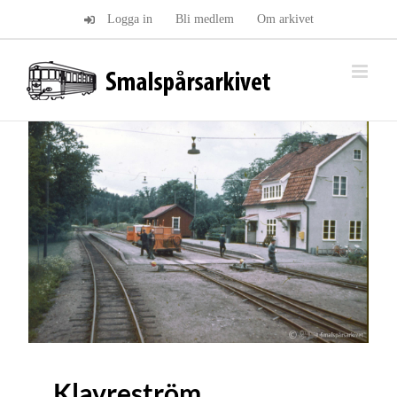
Fortsätt
Logga in
Bli medlem
Om arkivet
till
innehållet
Klavreström