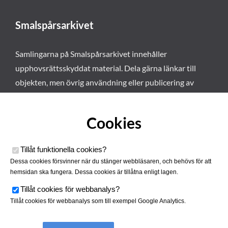
Smalspårsarkivet
Samlingarna på Smalspårsarkivet innehåller
upphovsrättsskyddat material. Dela gärna länkar till
objekten, men övrig användning eller publicering av
materialet kräver vårt tillstånd. Läs mer om våra
användarvillkor här
.
Cookies
Tillåt funktionella cookies
?
Dessa cookies försvinner när du stänger webbläsaren, och behövs för att
hemsidan ska fungera. Dessa cookies är tillåtna enligt lagen.
Tillåt cookies för webbanalys
?
Tillåt cookies för webbanalys som till exempel Google Analytics.