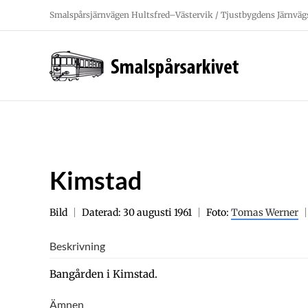
Fortsätt
Smalspårsjärnvägen Hultsfred–Västervik / Tjustbygdens Järnväg
till
innehållet
Kimstad
Bild
Daterad: 30 augusti 1961
Foto:
Tomas Werner
Beskrivning
Bangården i Kimstad.
Ämnen