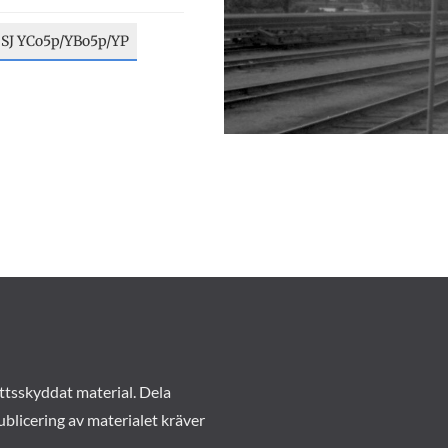
SJ YCo5p/YBo5p/YP
ttsskyddat material. Dela
ublicering av materialet kräver