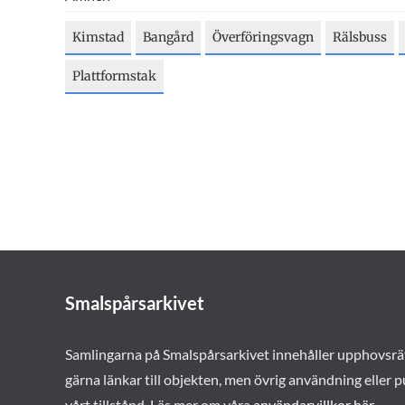
Kimstad
Bangård
Överföringsvagn
Rälsbuss
Plattformstak
Smalspårsarkivet
Samlingarna på Smalspårsarkivet innehåller upphovsrä
gärna länkar till objekten, men övrig användning eller p
vårt tillstånd. Läs mer om våra
användarvillkor här
.