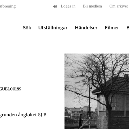
sförening
Logga in
Bli medlem
Om arkivet
Sök
Utställningar
Händelser
Filmer
B
 GUBL00189
kgrunden ångloket SJ B