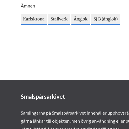
Ämnen
Karlskrona
Ställverk
Ånglok
SJ B (ånglok)
Smalspårsarkivet
Samlingarna på Smalspårsarkivet innehåller upphovsrä
gärna länkar till objekten, men övrig användning eller p
vårt tillstånd. Läs mer om våra
användarvillkor här
.