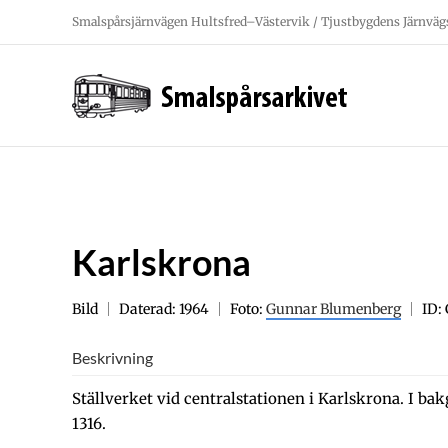
Fortsätt
Smalspårsjärnvägen Hultsfred–Västervik / Tjustbygdens Järnväg
till
innehållet
Karlskrona
Bild
Daterad: 1964
Foto:
Gunnar Blumenberg
ID:
Beskrivning
Ställverket vid centralstationen i Karlskrona. I ba
1316.