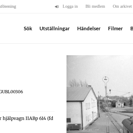
sförening
Logga in
Bli medlem
Om arkivet
Sök
Utställningar
Händelser
Filmer
B
 GUBL00306
 hjälpvagn IIABp 614 (fd