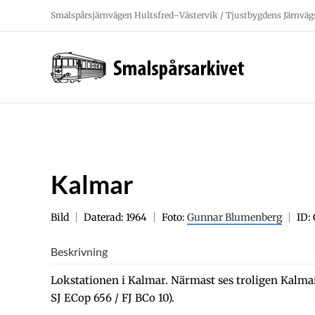
Fortsätt
Smalspårsjärnvägen Hultsfred–Västervik / Tjustbygdens Järnväg
till
innehållet
Kalmar
Bild
Daterad: 1964
Foto:
Gunnar Blumenberg
ID:
Beskrivning
Lokstationen i Kalmar. Närmast ses troligen Kalmar
SJ ECop 656 / FJ BCo 10).