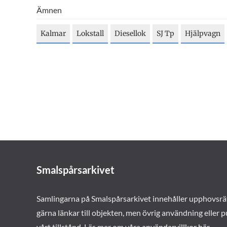
Ämnen
Kalmar
Lokstall
Diesellok
SJ Tp
Hjälpvagn
Smalspårsarkivet
Samlingarna på Smalspårsarkivet innehåller upphovsrä
gärna länkar till objekten, men övrig användning eller p
vårt tillstånd. Läs mer om våra
användarvillkor här
.