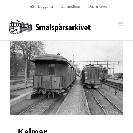
Fortsätt
Logga in
Bli medlem
Om arkivet
till
innehållet
Kalmar