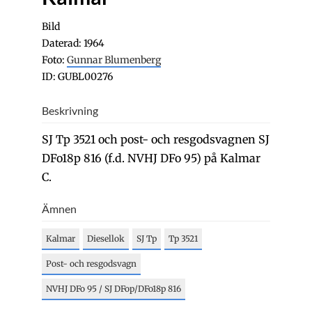
Bild
Daterad: 1964
Foto:
Gunnar Blumenberg
ID: GUBL00276
Beskrivning
SJ Tp 3521 och post- och resgodsvagnen SJ
DFo18p 816 (f.d. NVHJ DFo 95) på Kalmar
C.
Ämnen
Kalmar
Diesellok
SJ Tp
Tp 3521
Post- och resgodsvagn
NVHJ DFo 95 / SJ DFop/DFo18p 816