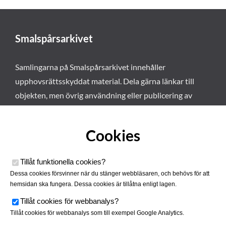
Smalspårsarkivet
Samlingarna på Smalspårsarkivet innehåller
upphovsrättsskyddat material. Dela gärna länkar till
objekten, men övrig användning eller publicering av
materialet kräver vårt tillstånd. Läs mer om våra
användarvillkor här
.
Cookies
Tillåt funktionella cookies
?
Dessa cookies försvinner när du stänger webbläsaren, och behövs för att
hemsidan ska fungera. Dessa cookies är tillåtna enligt lagen.
Tillåt cookies för webbanalys
?
Tillåt cookies för webbanalys som till exempel Google Analytics.