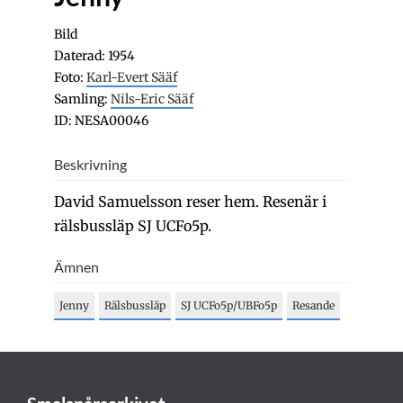
Bild
Daterad: 1954
Foto:
Karl-Evert Sääf
Samling:
Nils-Eric Sääf
ID: NESA00046
Beskrivning
David Samuelsson reser hem. Resenär i
rälsbussläp SJ UCFo5p.
Ämnen
Jenny
Rälsbussläp
SJ UCFo5p/UBFo5p
Resande