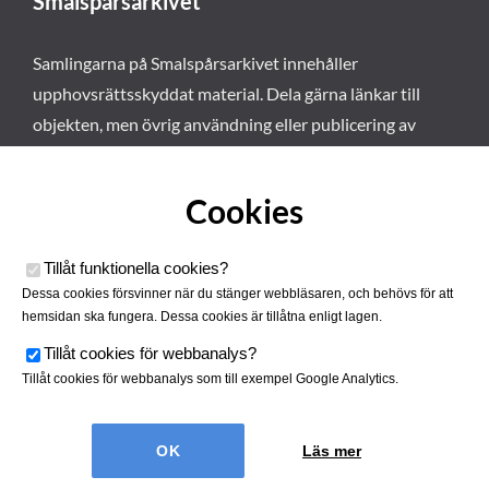
Smalspårsarkivet
Samlingarna på Smalspårsarkivet innehåller
upphovsrättsskyddat material. Dela gärna länkar till
objekten, men övrig användning eller publicering av
materialet kräver vårt tillstånd. Läs mer om våra
användarvillkor här
.
Cookies
Tillåt funktionella cookies
?
Dessa cookies försvinner när du stänger webbläsaren, och behövs för att
hemsidan ska fungera. Dessa cookies är tillåtna enligt lagen.
Tillåt cookies för webbanalys
?
Tillåt cookies för webbanalys som till exempel Google Analytics.
Smalspårsarkivet drivs av
Tjustbygdens Järnvägsförening
Läs mer
| Utvecklad av
Hamrén Webbyrå
Cookies