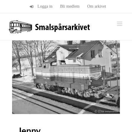
Fortsätt
Logga in
Bli medlem
Om arkivet
till
innehållet
Jenny