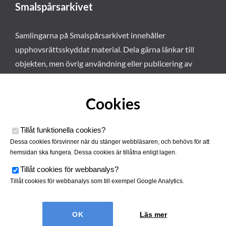
Smalspårsarkivet
Samlingarna på Smalspårsarkivet innehåller
upphovsrättsskyddat material. Dela gärna länkar till
objekten, men övrig användning eller publicering av
materialet kräver vårt tillstånd. Läs mer om våra
användarvillkor här
.
Cookies
Tillåt funktionella cookies
?
Dessa cookies försvinner när du stänger webbläsaren, och behövs för att
hemsidan ska fungera. Dessa cookies är tillåtna enligt lagen.
Tillåt cookies för webbanalys
?
Tillåt cookies för webbanalys som till exempel Google Analytics.
Smalspårsarkivet drivs av
Tjustbygdens Järnvägsförening
Läs mer
| Utvecklad av
Hamrén Webbyrå