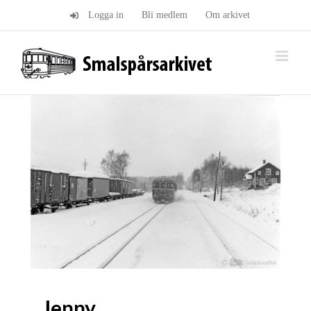
Fortsätt
Logga in
Bli medlem
Om arkivet
till
innehållet
Jenny