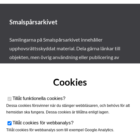
Smalspårsarkivet
Samlingarna på Smalspårsarkivet innehåller
upphovsrättsskyddat material. Dela gärna länkar till
objekten, men övrig användning eller publicering av
materialet kräver vårt tillstånd. Läs mer om våra
användarvillkor här
.
Cookies
Tillåt funktionella cookies
?
Dessa cookies försvinner när du stänger webbläsaren, och behövs för att
hemsidan ska fungera. Dessa cookies är tillåtna enligt lagen.
Tillåt cookies för webbanalys
?
Tillåt cookies för webbanalys som till exempel Google Analytics.