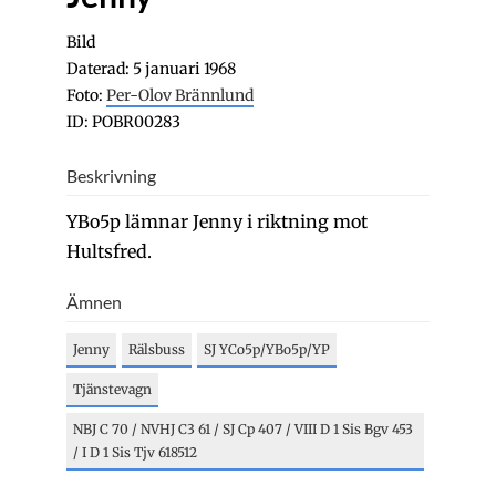
Bild
Daterad: 5 januari 1968
Foto:
Per-Olov Brännlund
ID: POBR00283
Beskrivning
YBo5p lämnar Jenny i riktning mot
Hultsfred.
Ämnen
Jenny
Rälsbuss
SJ YCo5p/YBo5p/YP
Tjänstevagn
NBJ C 70 / NVHJ C3 61 / SJ Cp 407 / VIII D 1 Sis Bgv 453
/ I D 1 Sis Tjv 618512