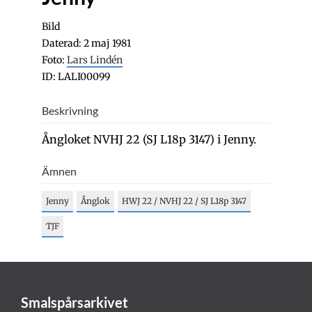
Bild
Daterad: 2 maj 1981
Foto:
Lars Lindén
ID: LALI00099
Beskrivning
Ångloket NVHJ 22 (SJ L18p 3147) i Jenny.
Ämnen
Jenny
Ånglok
HWJ 22 / NVHJ 22 / SJ L18p 3147
TJF
Smalspårsarkivet