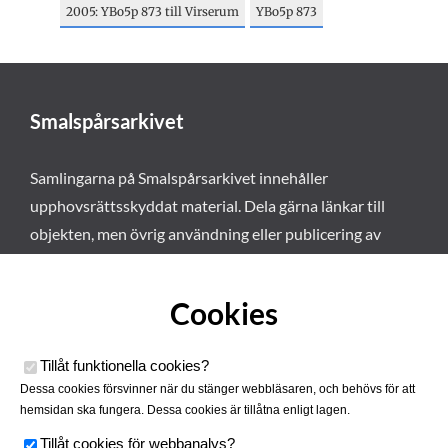
2005: YBo5p 873 till Virserum
YBo5p 873
Smalspårsarkivet
Samlingarna på Smalspårsarkivet innehåller
upphovsrättsskyddat material. Dela gärna länkar till
objekten, men övrig användning eller publicering av
materialet kräver vårt tillstånd. Läs mer om våra
användarvillkor här
.
Cookies
Tillåt funktionella cookies
?
Dessa cookies försvinner när du stänger webbläsaren, och behövs för att
hemsidan ska fungera. Dessa cookies är tillåtna enligt lagen.
Tillåt cookies för webbanalys
?