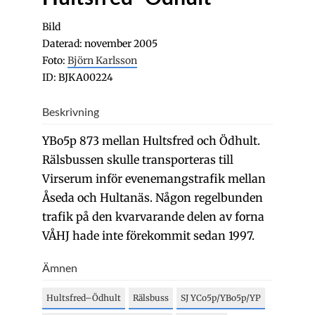
Bild
Daterad: november 2005
Foto:
Björn Karlsson
ID: BJKA00224
Beskrivning
YBo5p 873 mellan Hultsfred och Ödhult.
Rälsbussen skulle transporteras till
Virserum inför evenemangstrafik mellan
Åseda och Hultanäs. Någon regelbunden
trafik på den kvarvarande delen av forna
VÅHJ hade inte förekommit sedan 1997.
Ämnen
Hultsfred–Ödhult
Rälsbuss
SJ YCo5p/YBo5p/YP