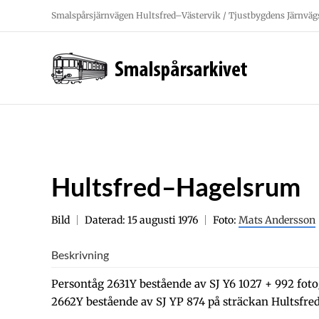
Fortsätt
Smalspårsjärnvägen Hultsfred–Västervik / Tjustbygdens Järnväg
till
innehållet
Hultsfred–Hagelsrum
Bild
Daterad: 15 augusti 1976
Foto:
Mats Andersson
Beskrivning
Persontåg 2631Y bestående av SJ Y6 1027 + 992 foto
2662Y bestående av SJ YP 874 på sträckan Hultsfre