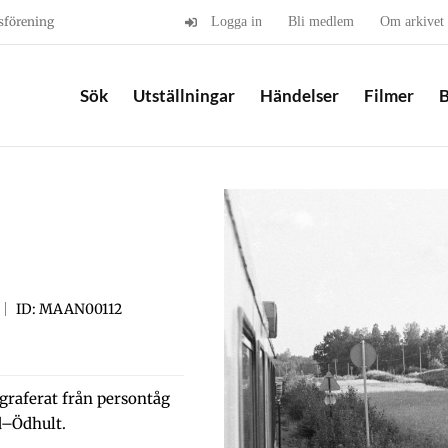
sförening
Logga in
Bli medlem
Om arkivet
Sök
Utställningar
Händelser
Filmer
B
ID: MAAN00112
graferat från persontåg
d–Ödhult.