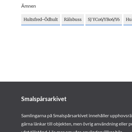
Ämnen
Hultsfred–Ödhult
Rälsbuss
SJ YCo6/YBo6/Y6
Hu
Smalspårsarkivet
Samlingarna på Smalspårsarkivet innehåller upphovsrä
gärna länkar till objekten, men övrig användning eller p
vårt tillstånd. Läs mer om våra
användarvillkor här
.