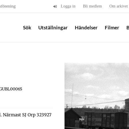
sförening
Logga in
Bli medlem
Om arkivet
Sök
Utställningar
Händelser
Filmer
B
 GUBL00065
d. Närmast SJ Orp 323927