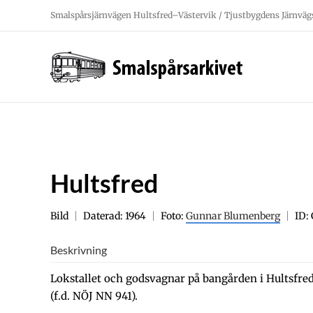
Fortsätt
Smalspårsjärnvägen Hultsfred–Västervik / Tjustbygdens Järnväg
till
innehållet
Hultsfred
Bild
Daterad: 1964
Foto:
Gunnar Blumenberg
ID:
Beskrivning
Lokstallet och godsvagnar på bangården i Hultsfre
(f.d. NÖJ NN 941).