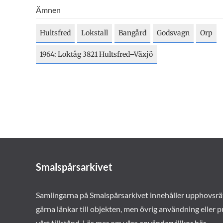
Ämnen
Hultsfred
Lokstall
Bangård
Godsvagn
Orp
1964: Loktåg 3821 Hultsfred–Växjö
Smalspårsarkivet
Samlingarna på Smalspårsarkivet innehåller upphovsrä
gärna länkar till objekten, men övrig användning eller p
vårt tillstånd. Läs mer om våra
användarvillkor här
.